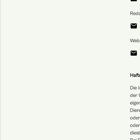
Reda
emai
Webs
emai
Haft
Die 
der 
eige
Dien
oder
oder
dies