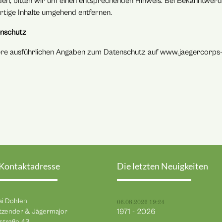
en, bitten wir um einen entsprechenden Hinweis. Bei Bekanntwer
rtige Inhalte umgehend entfernen.
nschutz
re ausführlichen Angaben zum Datenschutz auf www.jaegercorps-w
 Kontaktadresse
Die letzten Neuigkeiten
ai Dohlen
06.08.2026 19:24
tzender & Jägermajor
1971 - 2026
straße 43