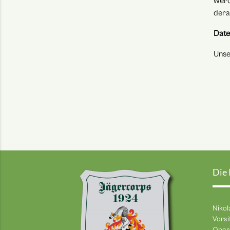
werd
dera
Date
Unse
Die
Nikol
Vorsi
Ober