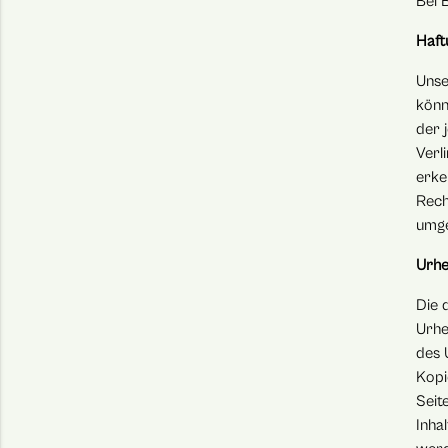
Bei 
Haft
Unse
könn
der 
Verl
erke
Rech
umge
Urhe
Die 
Urhe
des 
Kopi
Seit
Inha