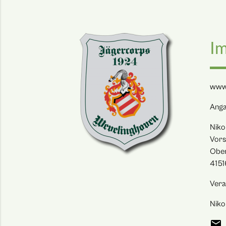
I
www.
Anga
Niko
Vors
Ober
4151
Vera
Niko
emai