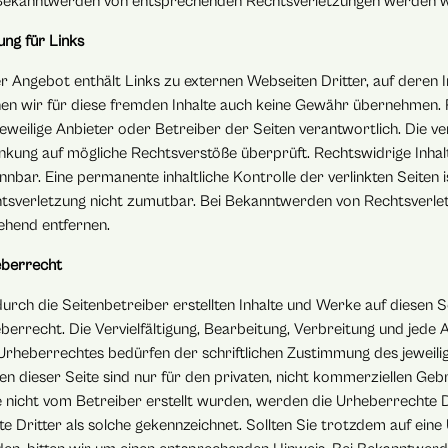
Bekanntwerden von entsprechenden Rechtsverletzungen werden wir
ung für Links
r Angebot enthält Links zu externen Webseiten Dritter, auf deren In
en wir für diese fremden Inhalte auch keine Gewähr übernehmen. Für
jeweilige Anbieter oder Betreiber der Seiten verantwortlich. Die v
inkung auf mögliche Rechtsverstöße überprüft. Rechtswidrige Inhal
nnbar. Eine permanente inhaltliche Kontrolle der verlinkten Seiten
tsverletzung nicht zumutbar. Bei Bekanntwerden von Rechtsverle
hend entfernen.
berrecht
durch die Seitenbetreiber erstellten Inhalte und Werke auf diesen 
berrecht. Die Vervielfältigung, Bearbeitung, Verbreitung und jed
Urheberrechtes bedürfen der schriftlichen Zustimmung des jeweili
en dieser Seite sind nur für den privaten, nicht kommerziellen Gebr
e nicht vom Betreiber erstellt wurden, werden die Urheberrechte 
lte Dritter als solche gekennzeichnet. Sollten Sie trotzdem auf e