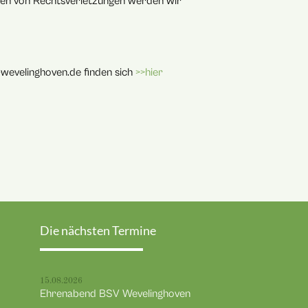
den von Rechtsverletzungen werden wir
evelinghoven.de finden sich
>>hier
Die nächsten Termine
15.08.2026
Ehrenabend BSV Wevelinghoven