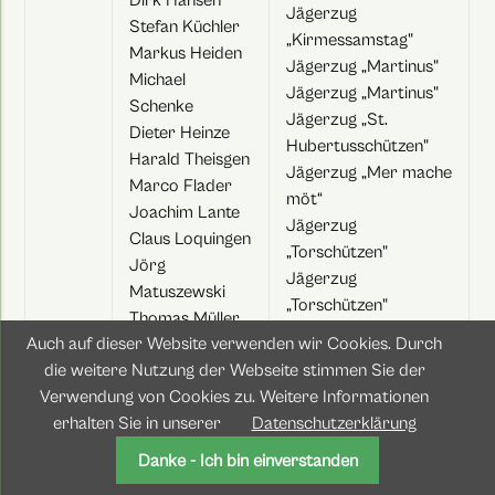
Jägerzug
Stefan Küchler
„Kirmessamstag"
Markus Heiden
Jägerzug „Martinus"
Michael
Jägerzug „Martinus"
Schenke
Jägerzug „St.
Dieter Heinze
Hubertusschützen"
Harald Theisgen
Jägerzug „Mer mache
Marco Flader
möt“
Joachim Lante
Jägerzug
Claus Loquingen
„Torschützen"
Jörg
Jägerzug
Matuszewski
„Torschützen"
Thomas Müller
Jägerzug
Auch auf dieser Website verwenden wir Cookies. Durch
Stephan
„Torschützen"
die weitere Nutzung der Webseite stimmen Sie der
Petermann
Jägerzug
Verwendung von Cookies zu. Weitere Informationen
Rolf Flintz
„Torschützen"
erhalten Sie in unserer
Datenschutzerklärung
Thomas
Jägerzug
Huhnstock
Danke - Ich bin einverstanden
„Torschützen"
Rolf Meyer
Jägerzug