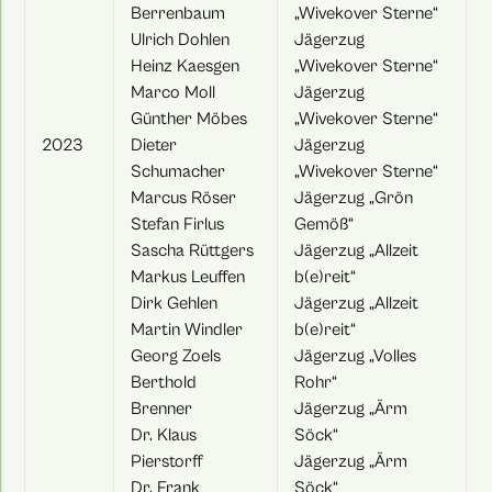
Berrenbaum
„Wivekover Sterne“
Ulrich Dohlen
Jägerzug
Heinz Kaesgen
„Wivekover Sterne“
Marco Moll
Jägerzug
Günther Möbes
„Wivekover Sterne“
2023
Dieter
Jägerzug
Schumacher
„Wivekover Sterne“
Marcus Röser
Jägerzug „Grön
Stefan Firlus
Gemöß“
Sascha Rüttgers
Jägerzug „Allzeit
Markus Leuffen
b(e)reit“
Dirk Gehlen
Jägerzug „Allzeit
Martin Windler
b(e)reit“
Georg Zoels
Jägerzug „Volles
Berthold
Rohr“
Brenner
Jägerzug „Ärm
Dr. Klaus
Söck“
Pierstorff
Jägerzug „Ärm
Dr. Frank
Söck“