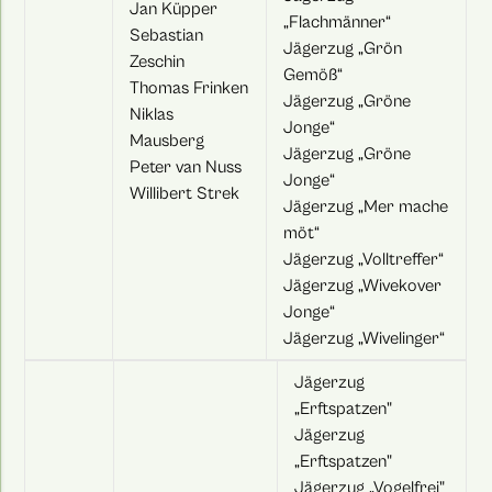
Jan Küpper
„Flachmänner“
Sebastian
Jägerzug „Grön
Zeschin
Gemöß“
Thomas Frinken
Jägerzug „Gröne
Niklas
Jonge“
Mausberg
Jägerzug „Gröne
Peter van Nuss
Jonge“
Willibert Strek
Jägerzug „Mer mache
möt“
Jägerzug „Volltreffer“
Jägerzug „Wivekover
Jonge“
Jägerzug „Wivelinger“
Jägerzug
„Erftspatzen"
Jägerzug
„Erftspatzen"
Jägerzug „Vogelfrei"