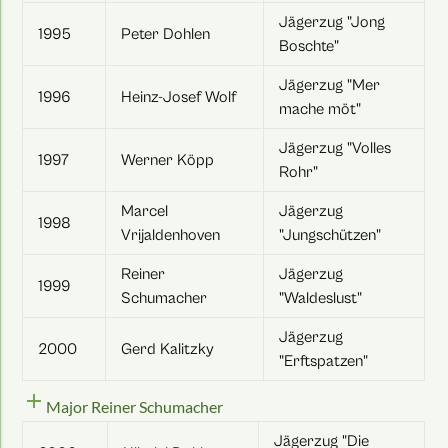
Jägerzug "Jong
1995
Peter Dohlen
Boschte"
Jägerzug "Mer
1996
Heinz-Josef Wolf
mache möt"
Jägerzug "Volles
1997
Werner Köpp
Rohr"
Marcel
Jägerzug
1998
Vrijaldenhoven
"Jungschützen"
Reiner
Jägerzug
1999
Schumacher
"Waldeslust"
Jägerzug
2000
Gerd Kalitzky
"Erftspatzen"
add
Major Reiner Schumacher
Jägerzug "Die