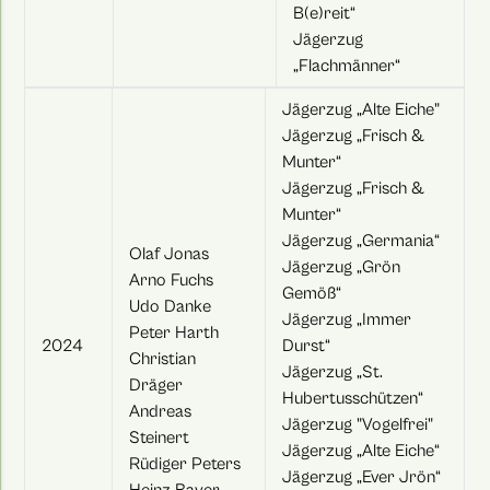
B(e)reit“
Jägerzug
„Flachmänner“
Jägerzug „Alte Eiche"
Jägerzug „Frisch &
Munter“
Jägerzug „Frisch &
Munter“
Jägerzug „Germania“
Olaf Jonas
Jägerzug „Grön
Arno Fuchs
Gemöß“
Udo Danke
Jägerzug „Immer
Peter Harth
2024
Durst“
Christian
Jägerzug „St.
Dräger
Hubertusschützen“
Andreas
Jägerzug "Vogelfrei"
Steinert
Jägerzug „Alte Eiche“
Rüdiger Peters
Jägerzug „Ever Jrön“
Heinz Bayer