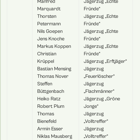
Manfred
Jägerzug „Echte
Marquardt
Fründe“
Thorsten
Jägerzug „Echte
Petermann
Fründe“
Nils Goepen
Jägerzug „Echte
Jens Knoche
Fründe“
Markus Koppen
Jägerzug „Echte
Christian
Fründe“
Krüppel
Jägerzug „Erftjäger“
Bastian Mensing
Jägerzug
Thomas Nover
„Feuerlöscher“
Steffen
Jägerzug
Büttgenbach
„Flachmänner“
Heiko Ratz
Jägerzug „Gröne
Robert Plum
Jonge“
Thomas
Jägerzug
Bienefeld
„Volltreffer“
Armin Esser
Jägerzug
Niklas Mausberg
„Volltreffer“