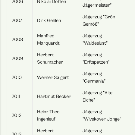
2006
Nikolai Dohlen
Jägermeister"
Jägerzug "Grön
2007
Dirk Gehlen
Gemöß"
Manfred
Jägerzug
2008
Marquardt
"Waldeslust"
Herbert
Jägerzug
2009
Schumacher
"Erftspatzen"
Jägerzug
2010
Werner Salgert
"Germania"
Jägerzug "Alte
2011
Hartmut Becker
Eiche"
Heinz-Theo
Jägerzug
2012
Ingenleuf
"Wivekover Jonge"
Herbert
Jägerzug
2013