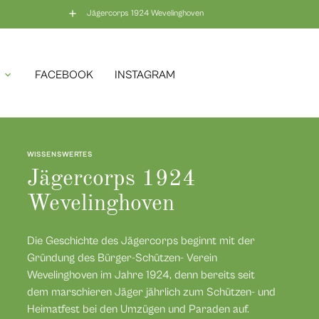
nsert_add
Jägercorps 1924 Wevelinghoven
FACEBOOK
INSTAGRAM
expand_more
Corpsfahne
Blumenhornparade
Corpslied
Die erste Corpsfahne der Jäger stammt aus dem
Wenn die starken Männer kommen zeigt sich das
Das Lied des Jägercorps wurde von Jürgen
WISSENSWERTES
Jahre 1936 und wurde im 75. Jubiläumsjahr 1999
Wevelinghovener Schützenfest von einer seiner
Stölting - zunächst Adjutant und später Major der
SUCHEN
Jägercorps 1924
durch eine originalgetreue Kopie ersetzt.
schönsten Seiten.
Scheibenschützen - auf das Trio des Marsches
"Goldenen Trompete" verfasst.
Wevelinghoven
MEHR DAZU
MEHR DAZU
MEHR DAZU
Die Geschichte des Jägercorps beginnt mit der
Gründung des Bürger-Schützen- Verein
Wevelinghoven im Jahre 1924, denn bereits seit
dem marschieren Jäger jährlich zum Schützen- und
Heimatfest bei den Umzügen und Paraden auf.