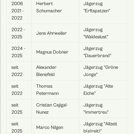
2006
Herbert
Jägerzug
2021 -
Schumacher
"Erftspatzen"
2022
2022 -
Jägerzug
Jens Ahrweiler
2025
"Waldeslust"
2024 -
Jägerzug
Magnus Dobner
2025
"Dauerbrand"
seit
Alexander
Jägerzug "Gröne
2022
Bienefeld
Jonge"
seit
Thomas
Jägerzug "Alte
2022
Petermann
Eiche"
seit
Cristian Cajigal-
Jägerzug
2025
Nunez
"Immertreu"
seit
Jägerzug "Allzeit
Marco Nilgen
2025
b(e)reit)"