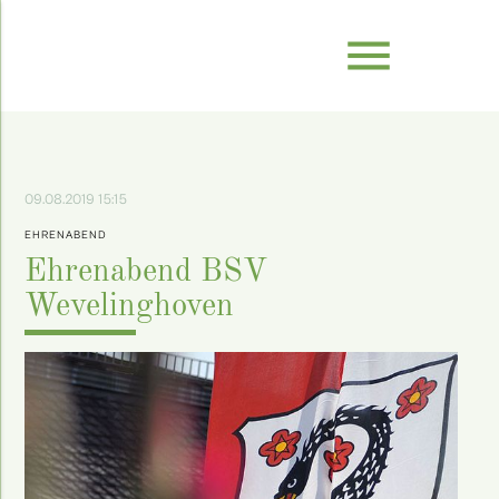
menu
09.08.2019 15:15
EHRENABEND
Ehrenabend BSV
Wevelinghoven